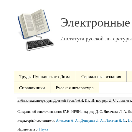
Электронные
Института русской литератур
Труды Пушкинского Дома
Сериальные издания
Справочники
Русская литература
Библиотека литературы Древней Руси / РАН, ИРЛИ; под ред. Д. С. Лихачева, Л
Сведения об ответственности:
РАН, ИРЛИ; под ред. Д. С. Лихачева, Л. А. Дм
Редактор(ы),составители:
Алексеев А. А.
,
Дмитриев Л. А.
,
Лихачев Д. С.
,
По
Издательство:
Наука