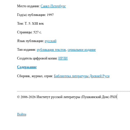
Место издания:
Санкт-Петербург
Год(ы) публикации:
1997
Том:
Т. 5: XIII век
Страницы:
527 с.
Язык публикации:
русский
Тип издания:
публикация текстов
,
сериальное издание
Создатель цифровой копии:
ИРЛИ
Содержание
Сборник, журнал, серия:
Библиотека литературы Древней Руси
© 2006-2026 Институт русской литературы (Пушкинский Дом) РАН
Войти