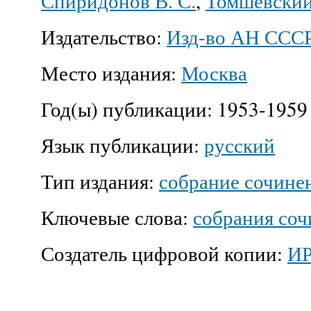
Спиридонов В. С.
,
Томшевский 
Издательство:
Изд-во АН ССС
Место издания:
Москва
Год(ы) публикации:
1953-1959
Язык публикации:
русский
Тип издания:
собрание сочине
Ключевые слова:
собрания со
Создатель цифровой копии:
И