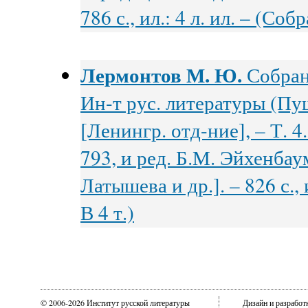
786 с., ил.: 4 л. ил. – (Со
Лермонтов М. Ю.
Собрани
Ин-т рус. литературы (Пу
[Ленингр. отд-ние], – Т. 4.
793, и ред. Б.М. Эйхенбаум
Латышева и др.]. – 826 с.,
В 4 т.)
© 2006-2026 Институт русской литературы
Дизайн и разрабо