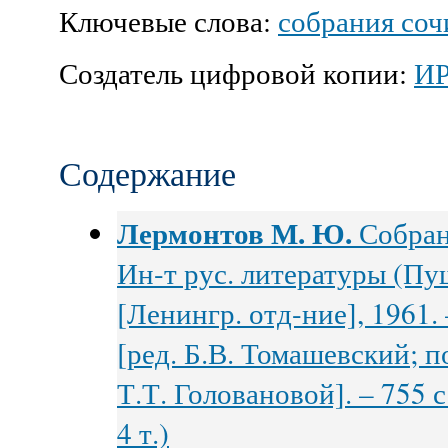
Ключевые слова:
собрания со
Создатель цифровой копии:
И
Содержание
Лермонтов М. Ю.
Собрани
Ин-т рус. литературы (Пу
[Ленингр. отд-ние], 1961. 
[ред. Б.В. Томашевский; по
Т.Т. Головановой]. – 755 с
4 т.)